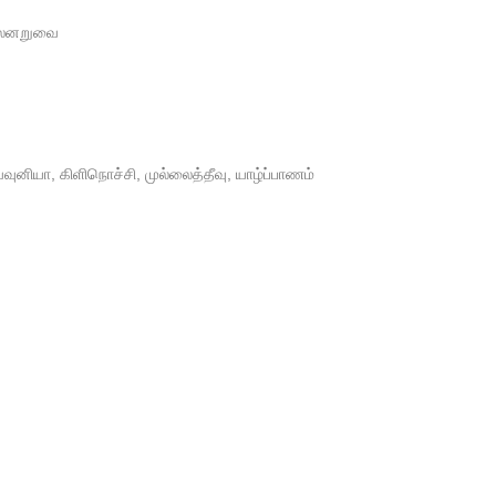
பொலனறுவை
வவுனியா, கிளிநொச்சி, முல்லைத்தீவு, யாழ்ப்பாணம்