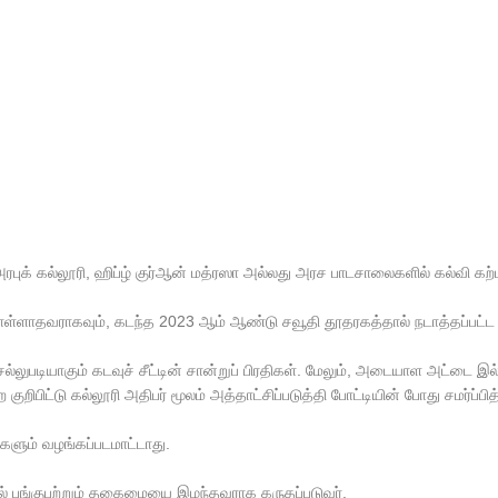
அரபுக் கல்லூரி, ஹிப்ழ் குர்ஆன் மத்ரஸா அல்லது அரச பாடசாலைகளில் கல்வி கற
ள்ளாதவராகவும், கடந்த 2023 ஆம் ஆண்டு சவூதி தூதரகத்தால் நடாத்தப்பட்ட ப
ல்லுபடியாகும் கடவுச் சீட்டின் சான்றுப் பிரதிகள். மேலும், அடையாள அட்டை இ
றிபிட்டு கல்லூரி அதிபர் மூலம் அத்தாட்சிப்படுத்தி போட்டியின் போது சமர்ப்பித
களும் வழங்கப்படமாட்டாது.
யில் பங்குபற்றும் தகைமையை இழந்தவராக கருதப்படுவர்.