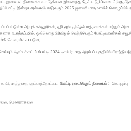
ண்பாட்டலுவல்கள் திணைக்களம் ஆகியன இணைந்து தேசிய ரீதியிலான அல்குர்ஆ
ப்போட்டி இன்ஷா அல்லாஹ் எதிர்வரும் 2025 ஜனவரி மாதமளவில் கொழும்பில்
்யப்பட்டுள்ள அரபுக் கல்லூரிகள், ஹிப்ழுல் குர்ஆன் மத்ரஸாக்கள் மற்றும் அ
ளாக நடாத்தப்படும். ஒவ்வொரு பிரிவிலும் வெற்றிபெரும் போட்டியாளர்கள் சவூத
ங்கி கௌரவிக்கப்படுவர்.
்யும் ஆரம்பக்கட்டப் போட்டி 2024 டிசம்பர் மாத ஆரம்பப் பகுதியில் பிராந்தியர
ி, காலி, மாத்தறை, ஹம்பாந்தோட்டை
போட்டி நடைபெறும் நிலையம் :
கொழும்பு
ேகாலை, மொனராகலை