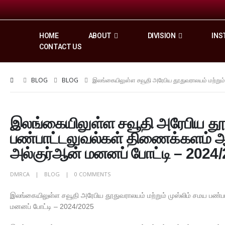
HOME
ABOUT
DIVISION
INS
CONTACT US
BLOG
BLOG
இலங்கையிலுள்ள சவூதி அரேபிய தூதுவராலயம் மற்றும
இலங்கையிலுள்ள சவூதி அரேபிய தூது
பண்பாட்டலுவல்கள் திணைக்களம் ஆ
அல்குர்ஆன் மனனப் போட்டி – 2024
DMRCA
BLOG
0 COMMENTS
இலங்கையிலுள்ள சவூதி அரேபிய தூதுவராலயம் மற்றும் முஸ்லிம் சமய பண
மனனப் போட்டி – 2024/2025