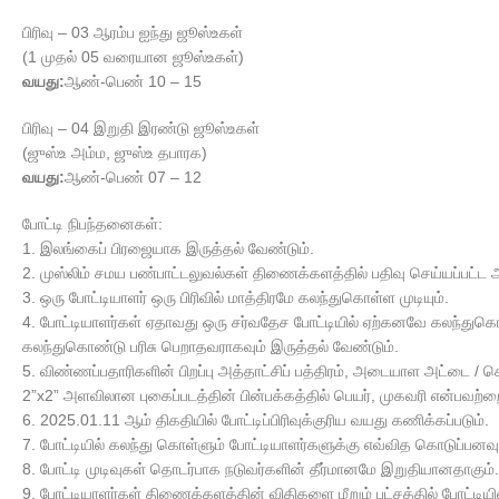
பிரிவு – 03 ஆரம்ப ஐந்து ஜூஸ்உகள்
(1 முதல் 05 வரையான ஜூஸ்உகள்)
வயது:
ஆண்-பெண் 10 – 15
பிரிவு – 04 இறுதி இரண்டு ஜூஸ்உகள்
(ஜுஸ்உ அம்ம, ஜுஸ்உ தபாரக)
வயது:
ஆண்-பெண் 07 – 12
போட்டி நிபந்தனைகள்:
1. இலங்கைப் பிரஜையாக இருத்தல் வேண்டும்.
2. முஸ்லிம் சமய பண்பாட்டலுவல்கள் திணைக்களத்தில் பதிவு செய்யப்பட்ட 
3. ஒரு போட்டியாளர் ஒரு பிரிவில் மாத்திரமே கலந்துகொள்ள முடியும்.
4. போட்டியாளர்கள் ஏதாவது ஒரு சர்வதேச போட்டியில் ஏற்கனவே கலந்துகொ
கலந்துகொண்டு பரிசு பெறாதவராகவும் இருத்தல் வேண்டும்.
5. விண்ணப்பதாரிகளின் பிறப்பு அத்தாட்சிப் பத்திரம், அடையாள அட்டை / செ
2”x2” அளவிலான புகைப்படத்தின் பின்பக்கத்தில் பெயர், முகவரி என்பவற்றை கு
6. 2025.01.11 ஆம் திகதியில் போட்டிப்பிரிவுக்குரிய வயது கணிக்கப்படும்.
7. போட்டியில் கலந்து கொள்ளும் போட்டியாளர்களுக்கு எவ்வித கொடுப்பனவு
8. போட்டி முடிவுகள் தொடர்பாக நடுவர்களின் தீர்மானமே இறுதியானதாகும்.
9. போட்டியாளர்கள் திணைக்களத்தின் விதிகளை மீறும் பட்சத்தில் போட்டி