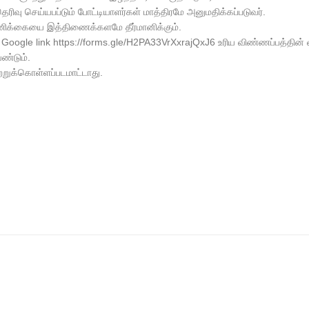
தெரிவு செய்யபப்டும் போட்டியாளர்கள் மாத்திரமே அனுமதிக்கப்படுவர்.
எண்ணிக்கையை இத்திணைக்களமே தீர்மானிக்கும்.
Google link https://forms.gle/H2PA33VrXxrajQxJ6 உரிய விண்ணப்பத்தின்
ண்டும்.
ஏற்றுக்கொள்ளப்படமாட்டாது.