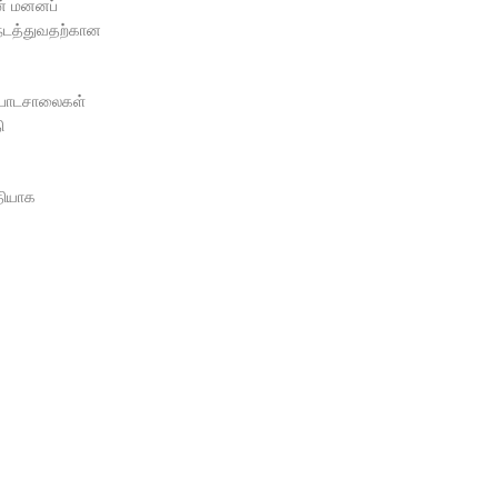
ன் மனனப்
 நடத்துவதற்கான
ரச பாடசாலைகள்
ி
ீதியாக