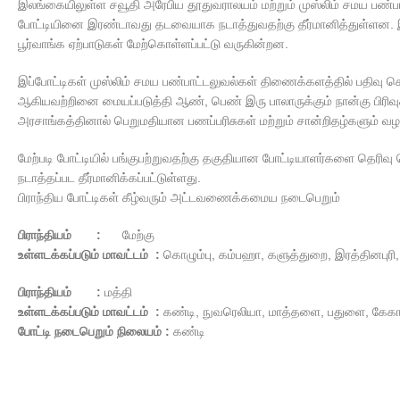
இலங்கையிலுள்ள சவூதி அரேபிய தூதுவராலயம் மற்றும் முஸ்லிம் சமய ப
போட்டியினை இரண்டாவது தடவையாக நடாத்துவதற்கு தீர்மானித்துள்ளன. இ
பூர்வாங்க ஏற்பாடுகள் மேற்கொள்ளப்பட்டு வருகின்றன.
இப்போட்டிகள் முஸ்லிம் சமய பண்பாட்டலுவல்கள் திணைக்களத்தில் பதிவு செய
ஆகியவற்றினை மையப்படுத்தி ஆண், பெண் இரு பாலாருக்கும் நான்கு பிரிவுக
அரசாங்கத்தினால் பெறுமதியான பணப்பரிசுகள் மற்றும் சான்றிதழ்களும் வழ
மேற்படி போட்டியில் பங்குபற்றுவதற்கு தகுதியான போட்டியாளர்களை தெரிவு செய
நடாத்தப்பட தீர்மானிக்கப்பட்டுள்ளது.
பிராந்திய போட்டிகள் கீழ்வரும் அட்டவணைக்கமைய நடைபெறும்
பிராந்தியம் :
மேற்கு
உள்ளடக்கப்படும் மாவட்டம் :
கொழும்பு, கம்பஹா, களுத்துறை, இரத்தினபுர
பிராந்தியம் :
மத்தி
உள்ளடக்கப்படும் மாவட்டம் :
கண்டி, நுவரெலியா, மாத்தளை, பதுளை, க
போட்டி நடைபெறும் நிலையம் :
கண்டி